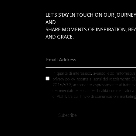
LET’S STAY IN TOUCH ON OUR JOURNE
AND
SHARE MOMENTS OF INSPIRATION, BE
AND GRACE.
In qualità di interessato, avendo letto l’informativa
privacy policy, redatta ai sensi del regolamento E
2016/679, acconsento espressamente al trattam
dei miei dati personali per finalità commerciali da 
di ADITI, tra cui l’invio di comunicazioni marketing