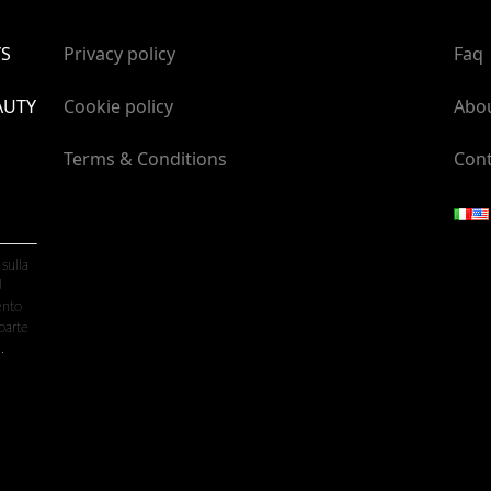
YS
Privacy policy
Faq
AUTY
Cookie policy
Abo
Terms & Conditions
Cont
 sulla
U
ento
parte
.