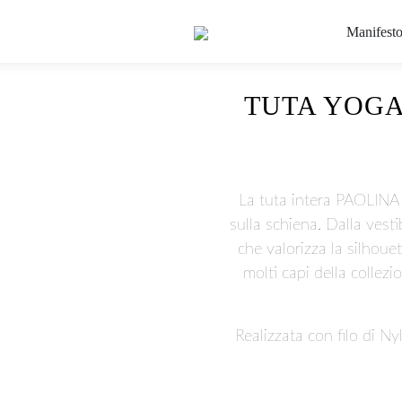
Manifest
TUTA YOGA
La tuta intera PAOLINA 
sulla schiena. Dalla vest
che valorizza la silhoue
molti capi della collezi
Realizzata con filo di 