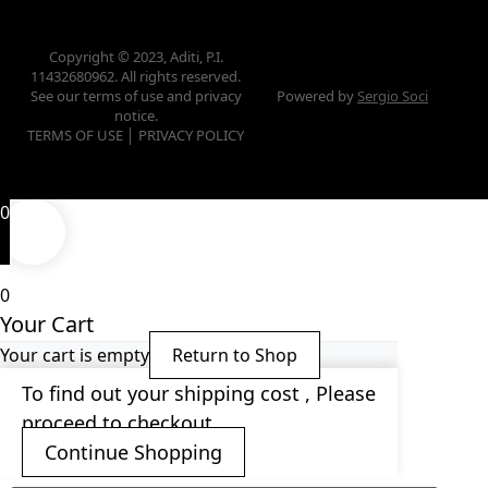
Copyright © 2023, Aditi, P.I.
11432680962. All rights reserved.
See our terms of use and privacy
Powered by
Sergio Soci
notice.
TERMS OF USE │ PRIVACY POLICY
0
0
Your Cart
Your cart is empty
Return to Shop
To find out your shipping cost , Please
proceed to checkout.
Continue Shopping