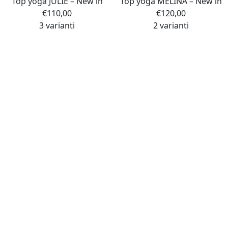
Top yoga JULIE – New in
Top yoga MELINA – New in
€
110,00
€
120,00
3 varianti
2 varianti