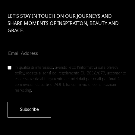
LET’S STAY IN TOUCH ON OUR JOURNEYS AND
SHARE MOMENTS OF INSPIRATION, BEAUTY AND
GRACE.
In qualità di interessato, avendo letto l’informativa sulla privacy
policy, redatta ai sensi del regolamento EU 2016/679, acconsento
espressamente al trattamento dei miei dati personali per finalità
commerciali da parte di ADITI, tra cui l’invio di comunicazioni
marketing.